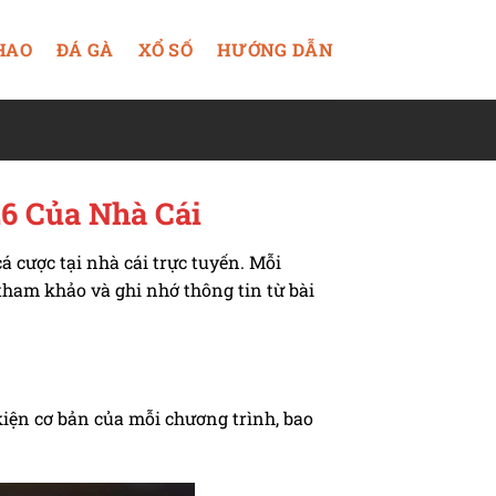
HAO
ĐÁ GÀ
XỔ SỐ
HƯỚNG DẪN
6 Của Nhà Cái
á cược tại nhà cái trực tuyến. Mỗi
tham khảo và ghi nhớ thông tin từ bài
kiện cơ bản của mỗi chương trình, bao