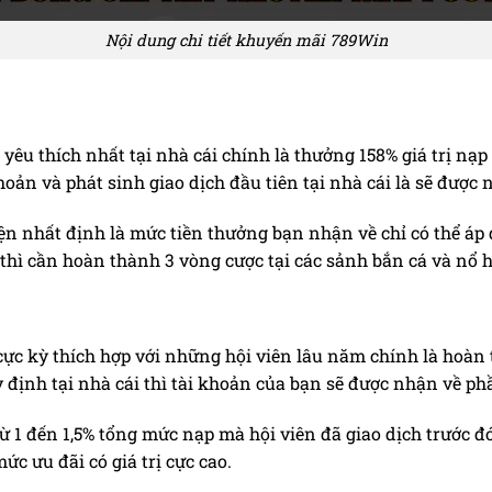
Nội dung chi tiết khuyến mãi 789Win
yêu thích nhất tại nhà cái chính là thưởng 158% giá trị nạp
khoản và phát sinh giao dịch đầu tiên tại nhà cái là sẽ được 
iện nhất định là mức tiền thưởng bạn nhận về chỉ có thể áp
thì cần hoàn thành 3 vòng cược tại các sảnh bắn cá và nổ 
ực kỳ thích hợp với những hội viên lâu năm chính là hoàn 
y định tại nhà cái thì tài khoản của bạn sẽ được nhận về p
 1 đến 1,5% tổng mức nạp mà hội viên đã giao dịch trước đó
ức ưu đãi có giá trị cực cao.