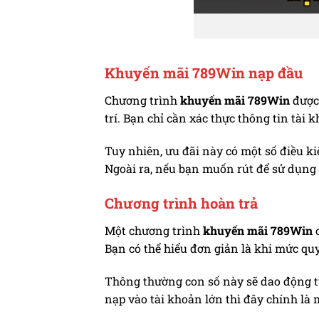
Khuyến mãi 789Win nạp đầu
Chương trình
khuyến mãi 789Win
được 
trí. Bạn chỉ cần xác thực thông tin tài 
Tuy nhiên, ưu đãi này có một số điều k
Ngoài ra, nếu bạn muốn rút để sử dụng 
Chương trình hoàn trả
Một chương trình
khuyến mãi 789Win
c
Bạn có thể hiểu đơn giản là khi mức qu
Thông thường con số này sẽ dao động từ
nạp vào tài khoản lớn thì đây chính là m