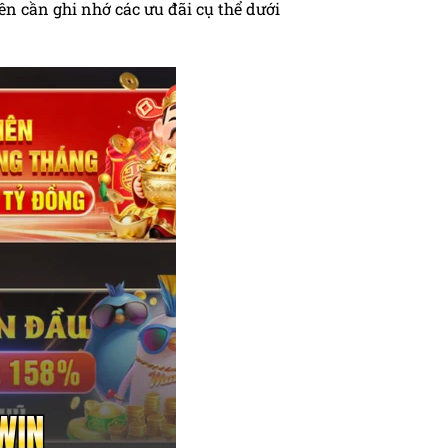
n cần ghi nhớ các ưu đãi cụ thể dưới