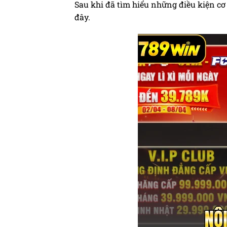
Sau khi đã tìm hiểu những điều kiện cơ
đây.