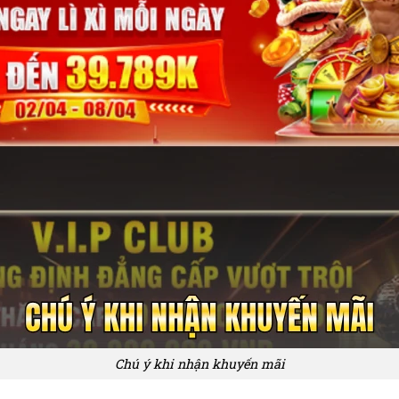
Chú ý khi nhận khuyến mãi