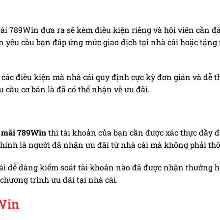
i 789Win đưa ra sẽ kèm điều kiện riêng và hội viên cần đ
 yêu cầu bạn đáp ứng mức giao dịch tại nhà cái hoặc tặng 
 các điều kiện mà nhà cái quy định cực kỳ đơn giản và dễ t
u cầu cơ bản là đã có thể nhận về ưu đãi.
 mãi 789Win
thì tài khoản của bạn cần được xác thực đầy đ
hính là người đã nhận ưu đãi từ nhà cái mà không phải th
cái dễ dàng kiểm soát tài khoản nào đã được nhận thưởng ho
chương trình ưu đãi tại nhà cái.
9Win