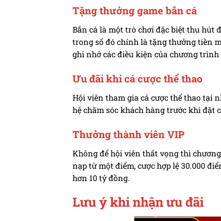
Tặng thưởng game bắn cá
Bắn cá là một trò chơi đặc biệt thu hút
trong số đó chính là tặng thưởng tiền m
ghi nhớ các điều kiện của chương trình
Ưu đãi khi cá cược thể thao
Hội viên tham gia cá cược thể thao tại 
hệ chăm sóc khách hàng trước khi đặt c
Thưởng thành viên VIP
Không để hội viên thất vọng thì chương
nạp từ một điểm, cược hợp lệ 30.000 điể
hơn 10 tỷ đồng.
Lưu ý khi nhận ưu đãi